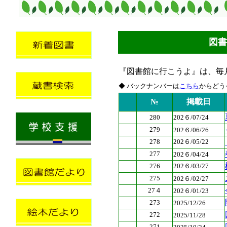
図書
『図書館に行こうよ』
は、毎
◆ バックナンバーは
こちら
からどう
№
掲載日
280
202６/07/24
279
202６/06/26
278
202６/05/22
277
202６/04/24
276
202６/03/27
275
202６/02/27
27４
202６/01/23
273
2025/12/26
272
2025/11/28
271